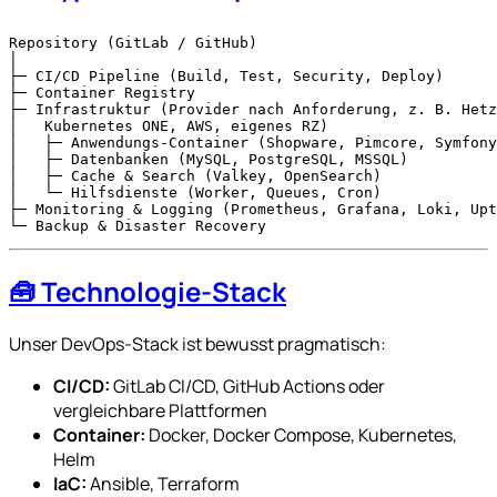
Repository (GitLab / GitHub)

│

├─ CI/CD Pipeline (Build, Test, Security, Deploy)

├─ Container Registry

├─ Infrastruktur (Provider nach Anforderung, z. B. Hetz
│   Kubernetes ONE, AWS, eigenes RZ)

│   ├─ Anwendungs-Container (Shopware, Pimcore, Symfony
│   ├─ Datenbanken (MySQL, PostgreSQL, MSSQL)

│   ├─ Cache & Search (Valkey, OpenSearch)

│   └─ Hilfsdienste (Worker, Queues, Cron)

├─ Monitoring & Logging (Prometheus, Grafana, Loki, Upt
🧰 Technologie-Stack
Unser DevOps-Stack ist bewusst pragmatisch:
CI/CD:
GitLab CI/CD, GitHub Actions oder
vergleichbare Plattformen
Container:
Docker, Docker Compose, Kubernetes,
Helm
IaC:
Ansible, Terraform